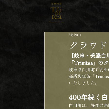
5月20日
クラウド
【岐阜・美濃白
「Trinite
岐阜県白川町で約4
高級和紅茶「Trini
いたしました。
400年続く
白川町は、昼夜の寒