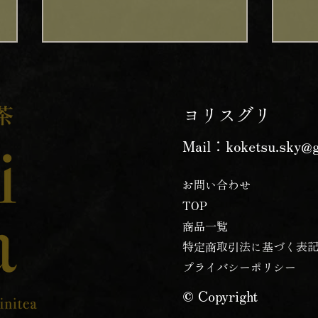
地球の歩き方 GOOD LUCK
一番
TRIP 掲載
始
ヨリスグリ
発酵和茶「Trinitea」が 『地球の
一番
歩き方 GOOD LUCK TRIP』に
を開始
Mail：
koketsu.sky@
掲載されました！ 「Trinitea」
込)
が、旅行ガイド『地球の歩き方
たい
GOOD LUCK TRIP』のWEB記
フタ
お問い合わせ
事で紹介されました！ 和紅茶の
た。
TOP
魅力について詳しく取り上げて
ろん
​商品一覧
いただいています。 ぜひ、記事
ても
特定商取引法に基づく表
をご覧ください URL
た、
プライバシーポリシー
https://www.gltjp.com/ja/article
のも
/item/20925/
ム系
© Copyright
お試し下