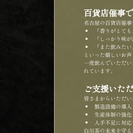
百貨店催事
名古屋の百貨店催事
「香りがとても
「しっかり味が
「また飲みたい
といった嬉しいお声
一度飲んでいただい
れています。
ご支援いた
皆さまからいただい
製造設備の導入
生産体制の強化
人手不足に対応
白川茶の未来を守る