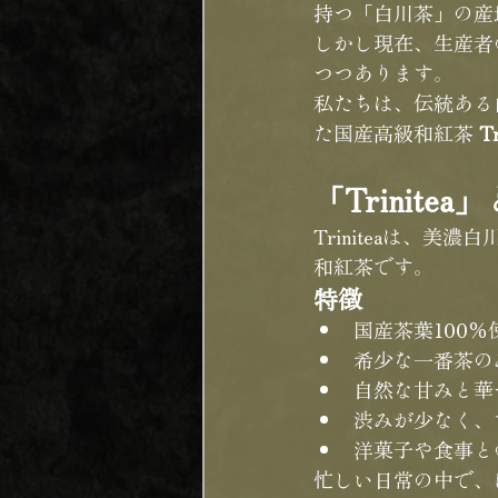
持つ「白川茶」の産
しかし現在、生産者
つつあります。
私たちは、伝統ある
た国産高級和紅茶 
Tr
「Trinitea
Triniteaは、
和紅茶です。
特徴
国産茶葉100％
希少な一番茶の
自然な甘みと華
渋みが少なく、
洋菓子や食事と
忙しい日常の中で、