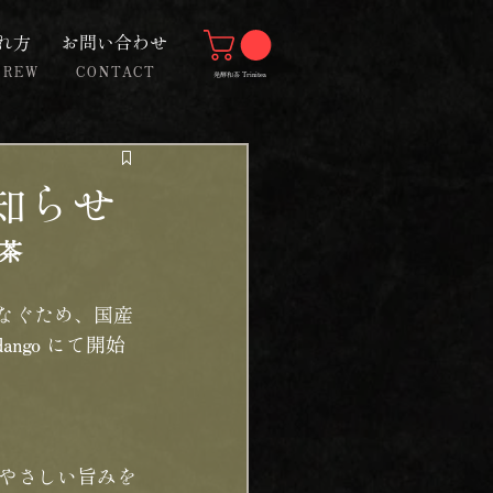
れ方
お問い合わせ
BREW
CONTACT
発酵和茶 Trinitea
知らせ
茶
なぐため、国産
ango にて開始
やさしい旨みを