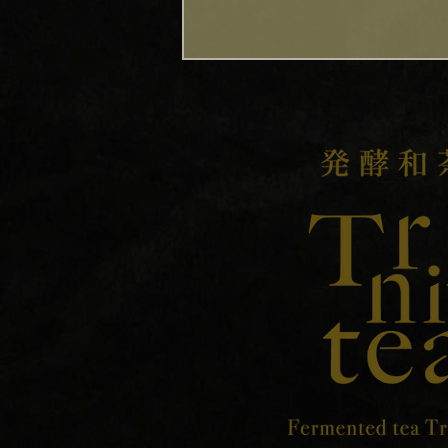
ECサイト ITOSHIO にて販
売開始
​ECサイト ITOSHIO にて、発酵
和茶 Trinitea の販売を開始しま
した。 こちらのサイトからもご
購入いただけます！About
ITOSHIO（イトシオとは）
ITOSHIOは、全国各地から厳し
い審査基準を通過した高品質な
アイテムをお取り寄せできる直
販オンラインショッピングモー
ルです。 URL
https://itoshio.com/show/uWlhe
mWR https://itosh