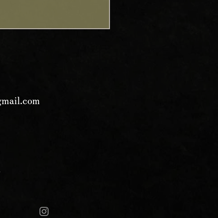
茶リーフタイプの販売開
茶のリーフタイプをの販売
しました。 ¥4,980 (税
gmail.com
 内容量 50g 本格的に楽しみ
方に向けて、一番茶のリー
イプをリリース致しまし
 一番茶はストレートはもち
、レモンやハチミツを加え
美味しくいただけます。ま
記
アイスティーとして楽しむ
お勧めです。 是非、クリー
のお菓子とのペアリングを
さい。 商品URL