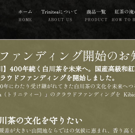
ホーム
Trinitea​について
商品一覧
紅茶の淹
HOME
ABOUT US
PRODUCT
HOW TO 
ファンディング開始のお
川】400年続く白川茶を未来へ。国産高級和紅
a」のクラウドファンディングを開始しました。
00年にわたり受け継がれてきた白川茶の文化を未来へつ
tea（トリニティー）」のクラウドファンディングを  Kibid
白川茶の文化を守りたい
暖差が大きい山間地ならではの気候に恵まれ、香り高く